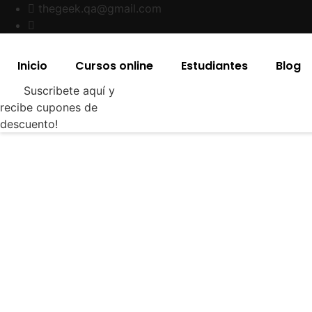
Skip
thegeek.qa@gmail.com
to
content
Inicio
Cursos online
Estudiantes
Blog
Suscribete aquí y
recibe cupones de
descuento!