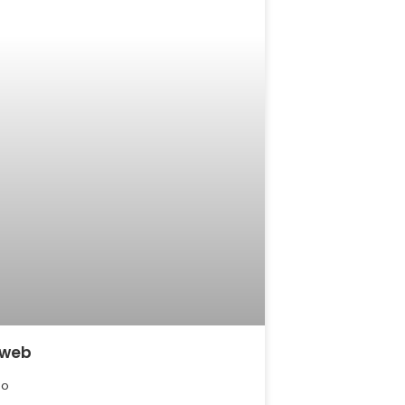
 web
so